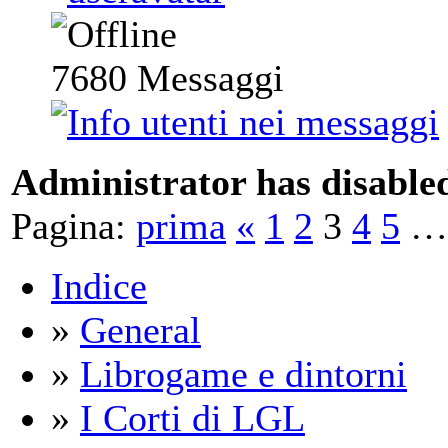
7680
Messaggi
Administrator has disabled
Pagina:
prima
«
1
2
3
4
5
…
Indice
»
General
»
Librogame e dintorni
»
I Corti di LGL