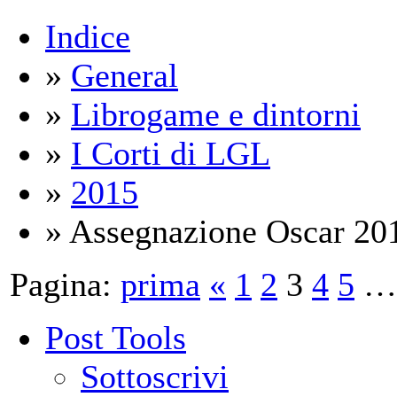
Indice
»
General
»
Librogame e dintorni
»
I Corti di LGL
»
2015
» Assegnazione Oscar 2015
Pagina:
prima
«
1
2
3
4
5
…
Post Tools
Sottoscrivi