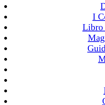
I C
Libro
Mage
Guid
M