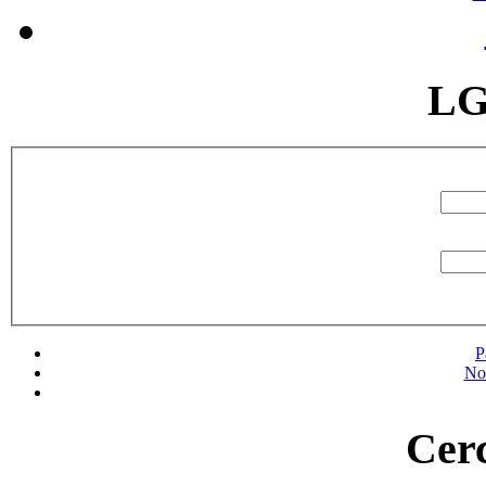
LG
P
No
Cerc