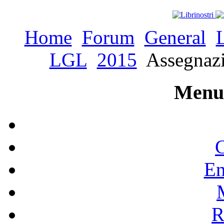
Home
Forum
General
LGL
2015
Assegnazio
Menu 
C
En
R