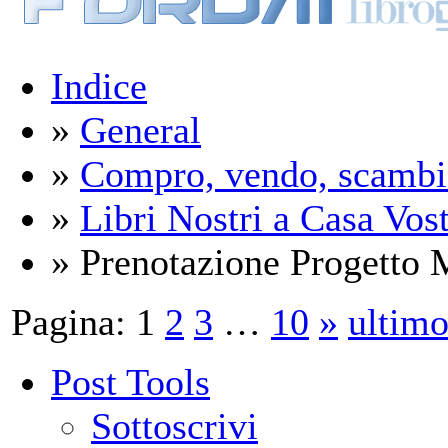
Indice
»
General
»
Compro, vendo, scambi
»
Libri Nostri a Casa Vos
» Prenotazione Progetto M
Pagina:
1
2
3
…
10
»
ultim
Post Tools
Sottoscrivi