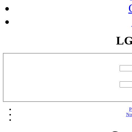
LG
P
No