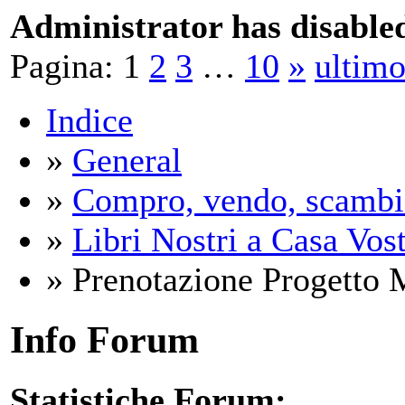
Administrator has disabled
Pagina:
1
2
3
…
10
»
ultim
Indice
»
General
»
Compro, vendo, scambi
»
Libri Nostri a Casa Vos
» Prenotazione Progetto M
Info Forum
Statistiche Forum: