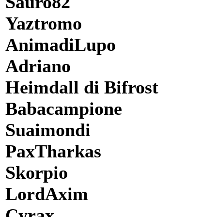
Sauro82
Yaztromo
AnimadiLupo
Adriano
Heimdall di Bifrost
Babacampione
Suaimondi
PaxTharkas
Skorpio
LordAxim
Cyrax