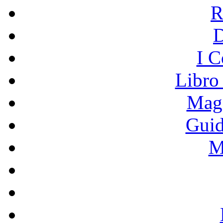
R
I C
Libro
Mage
Guid
M