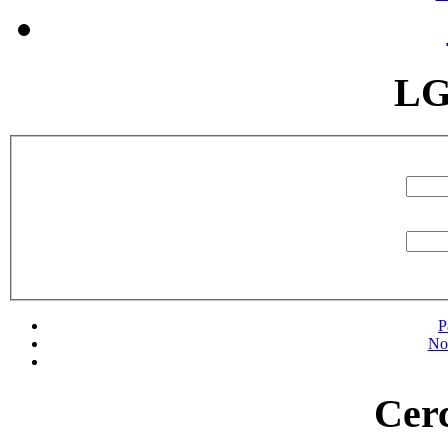
LG
P
No
Cerc