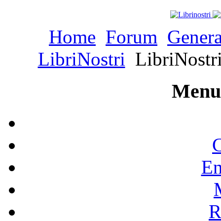
Home
Forum
Genera
LibriNostri
LibriNostri 
Menu 
C
En
R