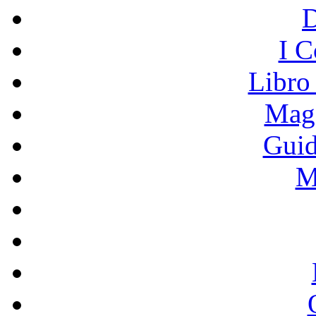
I C
Libro
Mage
Guid
M