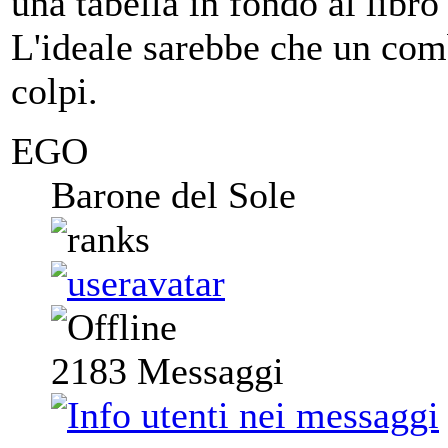
una tabella in fondo al libr
L'ideale sarebbe che un co
colpi.
EGO
Barone del Sole
2183
Messaggi