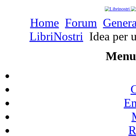
Home
Forum
Genera
LibriNostri
Idea per 
Menu 
C
En
R