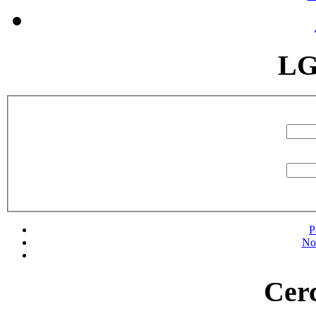
LG
P
No
Cerc