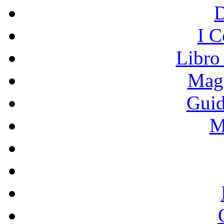
I C
Libro
Mage
Guid
M