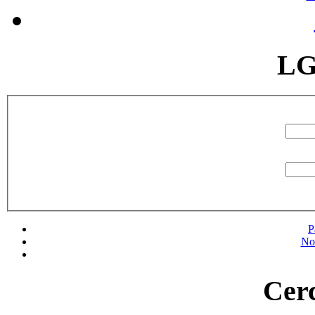
LG
P
No
Cerc