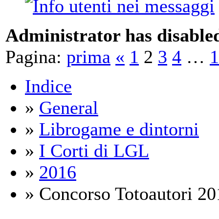
Administrator has disabled
Pagina:
prima
«
1
2
3
4
…
1
Indice
»
General
»
Librogame e dintorni
»
I Corti di LGL
»
2016
» Concorso Totoautori 20