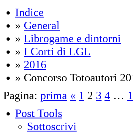
Indice
»
General
»
Librogame e dintorni
»
I Corti di LGL
»
2016
» Concorso Totoautori 20
Pagina:
prima
«
1
2
3
4
…
1
Post Tools
Sottoscrivi