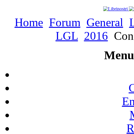
Home
Forum
General
LGL
2016
Conc
Menu 
C
En
R