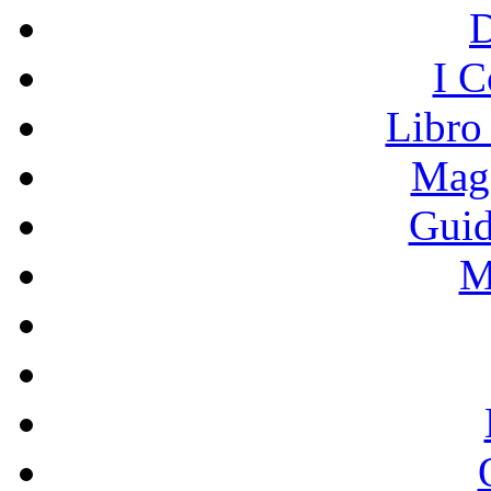
I C
Libro
Mage
Guid
M