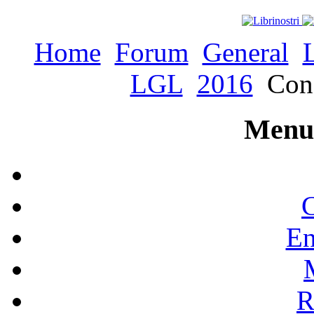
Home
Forum
General
LGL
2016
Conc
Menu 
C
En
R