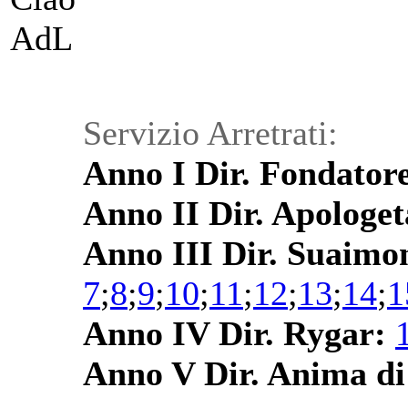
AdL
Servizio Arretrati:
Anno I Dir. Fondator
Anno II Dir. Apologet
Anno III Dir. Suaimo
7
;
8
;
9
;
10
;
11
;
12
;
13
;
14
;
1
Anno IV Dir. Rygar:
Anno V Dir. Anima d