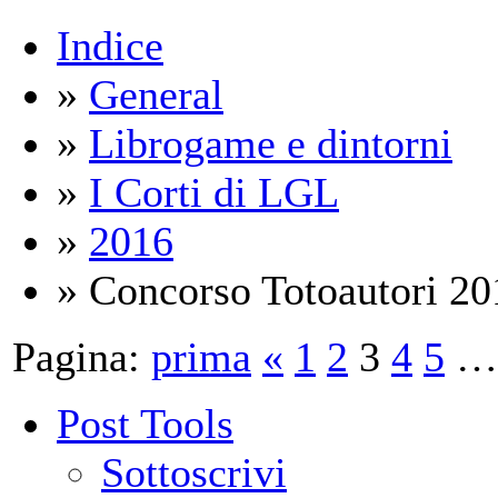
Indice
»
General
»
Librogame e dintorni
»
I Corti di LGL
»
2016
» Concorso Totoautori 20
Pagina:
prima
«
1
2
3
4
5
…
Post Tools
Sottoscrivi