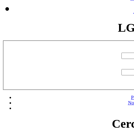
LG
P
No
Cerc