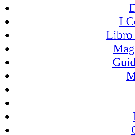
I C
Libro
Mage
Guid
M