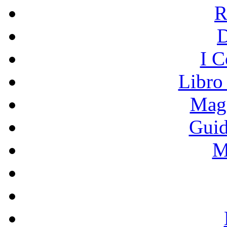
R
I C
Libro
Mage
Guid
M