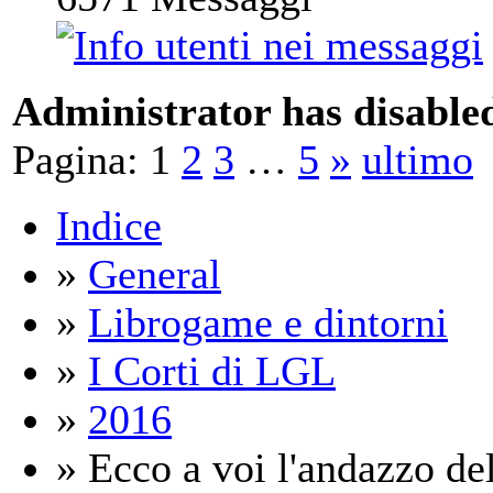
Administrator has disabled
Pagina:
1
2
3
…
5
»
ultimo
Indice
»
General
»
Librogame e dintorni
»
I Corti di LGL
»
2016
» Ecco a voi l'andazzo del