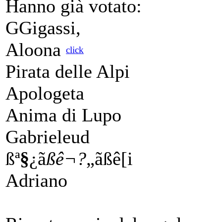
Hanno già votato:
GGigassi,
Aloona
click
Pirata delle Alpi
Apologeta
Anima di Lupo
Gabrieleud
ßª
§
¿ã
ßê¬?
„ãßê[i
Adriano