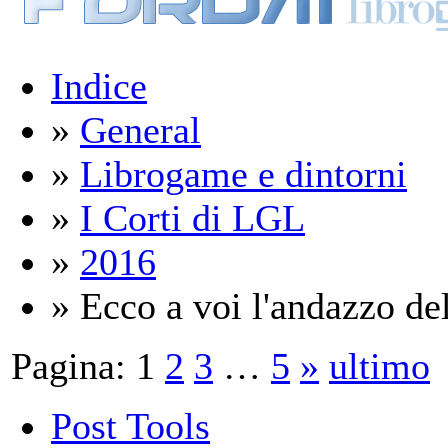
Indice
»
General
»
Librogame e dintorni
»
I Corti di LGL
»
2016
» Ecco a voi l'andazzo del
Pagina:
1
2
3
…
5
»
ultimo
Post Tools