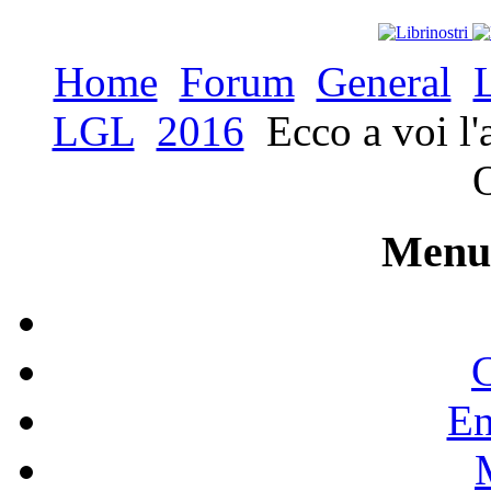
Home
Forum
General
LGL
2016
Ecco a voi l'
O
Menu 
C
En