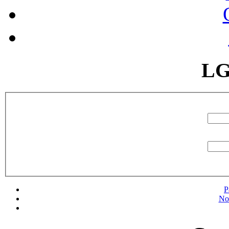
LG
P
No