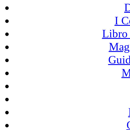
I C
Libro
Mage
Guid
M