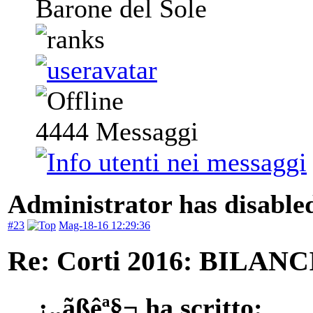
Barone del Sole
4444
Messaggi
Administrator has disabled
#23
Mag-18-16 12:29:36
Re: Corti 2016: BILAN
¿„ãßêª§¬ ha scritto: