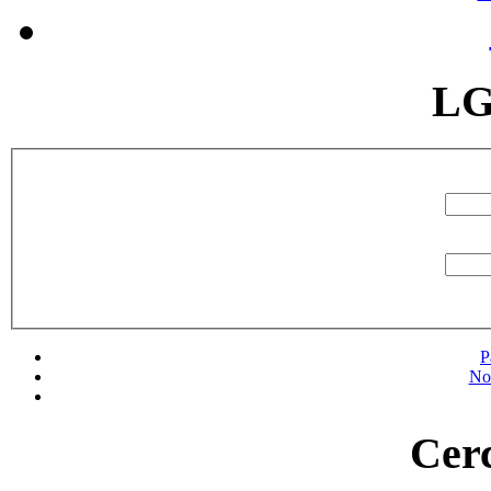
LG
P
No
Cerc