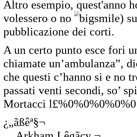
Altro esempio, quest'anno ho 
volessero o no
) s
pubblicazione dei corti.
A un certo punto esce fori u
chiamate un’ambulanza”, di
che questi c’hanno si e no t
passati venti secondi, so’ sp
Mortacci l£%0%0%0%0%0
¿„ãßêª§¬
Arkham Lêgãcy ¬