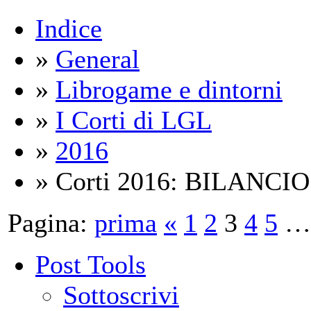
Indice
»
General
»
Librogame e dintorni
»
I Corti di LGL
»
2016
» Corti 2016: BILANCIO
Pagina:
prima
«
1
2
3
4
5
…
Post Tools
Sottoscrivi