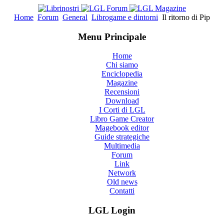
Home
Forum
General
Librogame e dintorni
Il ritorno di Pip
Menu Principale
Home
Chi siamo
Enciclopedia
Magazine
Recensioni
Download
I Corti di LGL
Libro Game Creator
Magebook editor
Guide strategiche
Multimedia
Forum
Link
Network
Old news
Contatti
LGL Login