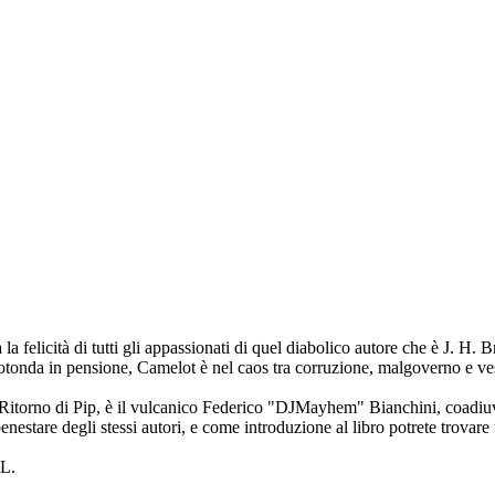
felicità di tutti gli appassionati di quel diabolico autore che è J. H. Br
otonda in pensione, Camelot è nel caos tra corruzione, malgoverno e vessa
il Ritorno di Pip, è il vulcanico Federico "DJMayhem" Bianchini, coadiu
nestare degli stessi autori, e come introduzione al libro potrete trovare
L.