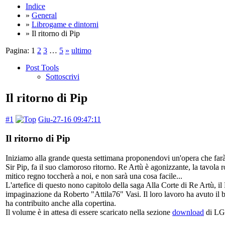
Indice
»
General
»
Librogame e dintorni
» Il ritorno di Pip
Pagina:
1
2
3
…
5
»
ultimo
Post Tools
Sottoscrivi
Il ritorno di Pip
#1
Giu-27-16 09:47:11
Il ritorno di Pip
Iniziamo alla grande questa settimana proponendovi un'opera che farà la 
Sir Pip, fa il suo clamoroso ritorno. Re Artù è agonizzante, la tavola r
mitico regno toccherà a noi, e non sarà una cosa facile...
L'artefice di questo nono capitolo della saga Alla Corte di Re Artù, 
impaginazione da Roberto "Attila76" Vasi. Il loro lavoro ha avuto il be
ha contribuito anche alla copertina.
Il volume è in attesa di essere scaricato nella sezione
download
di LG