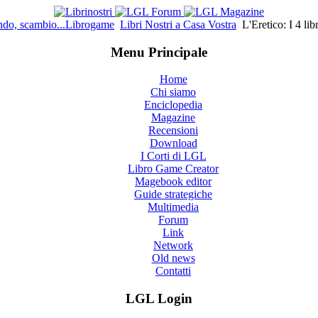
do, scambio...Librogame
Libri Nostri a Casa Vostra
L'Eretico: I 4 lib
Menu Principale
Home
Chi siamo
Enciclopedia
Magazine
Recensioni
Download
I Corti di LGL
Libro Game Creator
Magebook editor
Guide strategiche
Multimedia
Forum
Link
Network
Old news
Contatti
LGL Login