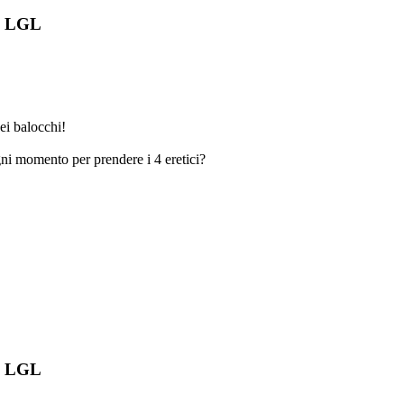
su LGL
dei balocchi!
ogni momento per prendere i 4 eretici?
su LGL