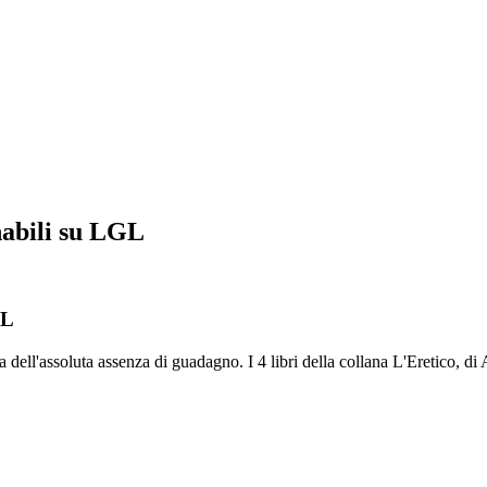
inabili su LGL
GL
ll'assoluta assenza di guadagno. I 4 libri della collana L'Eretico, di Al