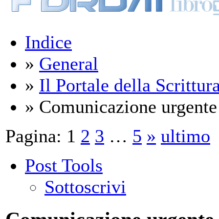
Indice
»
General
»
Il Portale della Scrittur
» Comunicazione urgente d
Pagina:
1
2
3
…
5
»
ultimo
Post Tools
Sottoscrivi