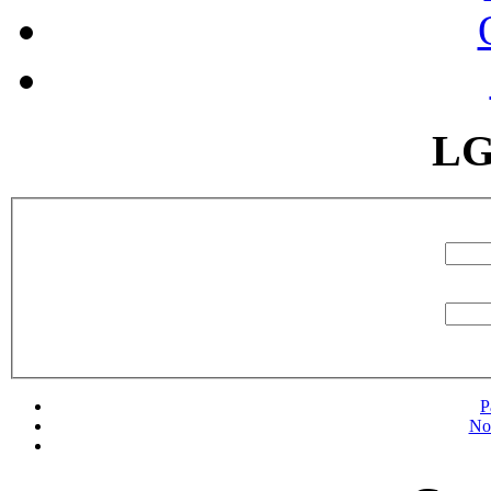
LG
P
No