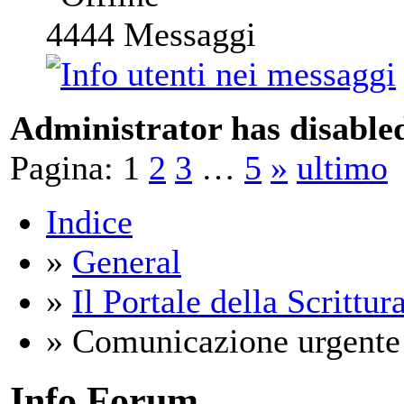
4444
Messaggi
Administrator has disabled
Pagina:
1
2
3
…
5
»
ultimo
Indice
»
General
»
Il Portale della Scrittur
» Comunicazione urgente d
Info Forum