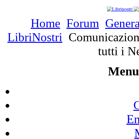
Home
Forum
Genera
LibriNostri
Comunicazione 
tutti i N
Menu 
C
En