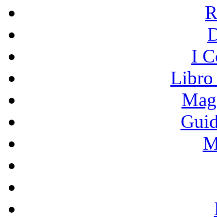
R
I C
Libro
Mage
Guid
M