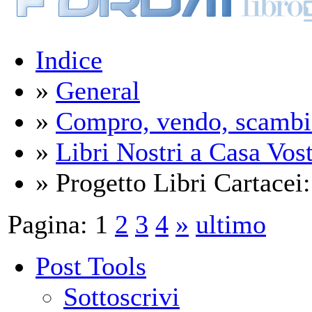
Indice
»
General
»
Compro, vendo, scambi
»
Libri Nostri a Casa Vos
» Progetto Libri Cartacei:
Pagina:
1
2
3
4
»
ultimo
Post Tools
Sottoscrivi