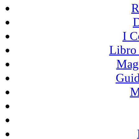
R
I C
Libro
Mage
Guid
M