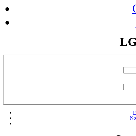
LG
P
No