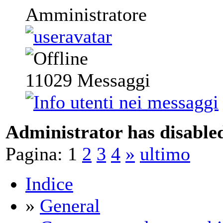
Amministratore
11029
Messaggi
Administrator has disabled
Pagina:
1
2
3
4
»
ultimo
Indice
»
General