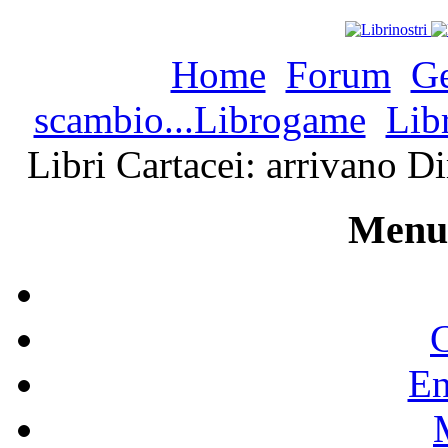
Home
Forum
Ge
scambio...Librogame
Lib
Libri Cartacei: arrivano 
Menu 
C
En