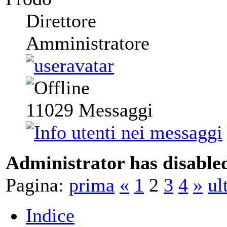
Direttore
Amministratore
11029
Messaggi
Administrator has disabled
Pagina:
prima
«
1
2
3
4
»
ul
Indice