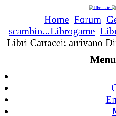
Home
Forum
Ge
scambio...Librogame
Lib
Libri Cartacei: arrivano 
Menu 
C
En