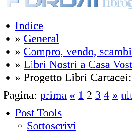
Indice
»
General
»
Compro, vendo, scambi
»
Libri Nostri a Casa Vos
» Progetto Libri Cartacei:
Pagina:
prima
«
1
2
3
4
»
ul
Post Tools
Sottoscrivi