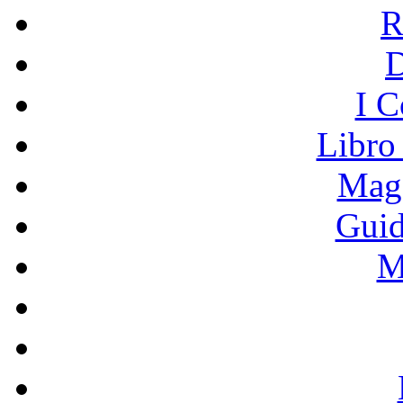
R
I C
Libro
Mage
Guid
M