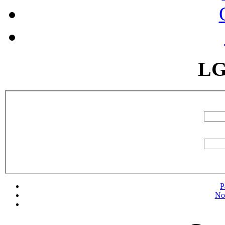
LG
P
No