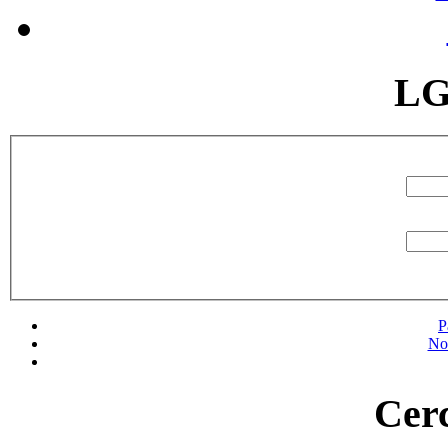
LG
P
No
Cerc