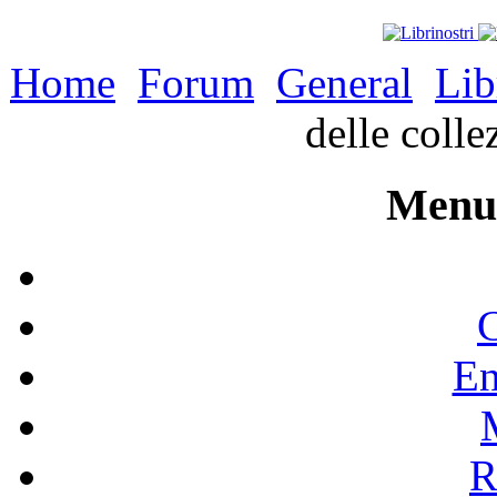
Home
Forum
General
Lib
delle colle
Menu 
C
En
R