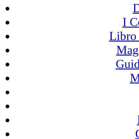
I C
Libro
Mage
Guid
M