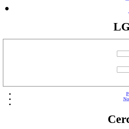
LG
P
No
Cerc