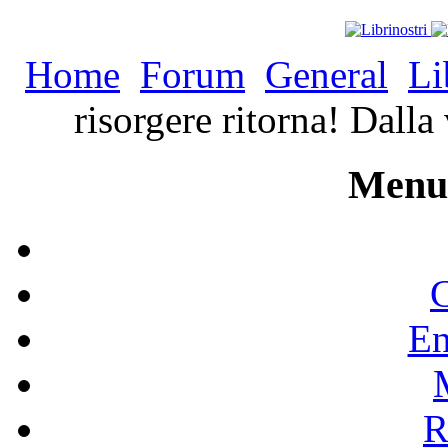
Home
Forum
General
Li
risorgere ritorna! Dalla 
Menu 
C
En
R