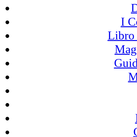
I C
Libro
Mage
Guid
M