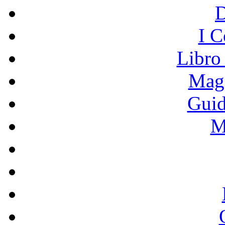
I C
Libro
Mage
Guid
M