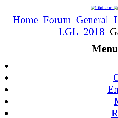
Home
Forum
General
LGL
2018
Ga
Menu 
C
En
R