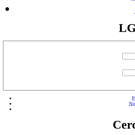
LG
P
No
Cerc