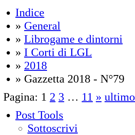
Indice
»
General
»
Librogame e dintorni
»
I Corti di LGL
»
2018
» Gazzetta 2018 - N°79
Pagina:
1
2
3
…
11
»
ultimo
Post Tools
Sottoscrivi