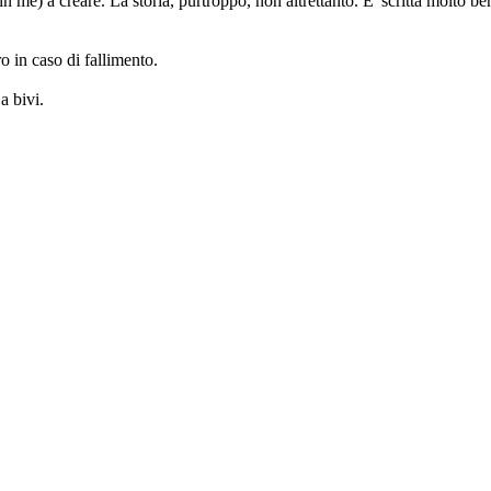
 in me) a creare. La storia, purtroppo, non altrettanto. E' scritta molto
ro in caso di fallimento.
a bivi.