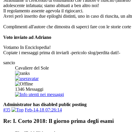
Strabiliante il crescendo di entusiasmo che l'autore è riuscito (almeno
adolescente infatuata; siamo abituati a ben altro noi!
Il regolamento assente agevola il rigiocarci.
Avrei però inserito due epiloghi distinti, uno in caso di riuscita, un alt
Complimenti all'autore che dimostra di saperci fare con le storie corte 
Voto inviato ad Adriano
Votiamo In Enciclopedia!
Copiate i messaggi prima di inviarli -pericolo slog/perdita dati!-
sancio
Cavaliere del Sole
1346
Messaggi
Administrator has disabled public posting
#35
Feb-14-18 07:26:14
Re: I. Corto 2018: Il giorno prima degli esami