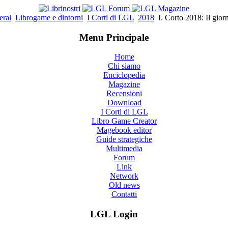
eral
Librogame e dintorni
I Corti di LGL
2018
I. Corto 2018: Il gior
Menu Principale
Home
Chi siamo
Enciclopedia
Magazine
Recensioni
Download
I Corti di LGL
Libro Game Creator
Magebook editor
Guide strategiche
Multimedia
Forum
Link
Network
Old news
Contatti
LGL Login