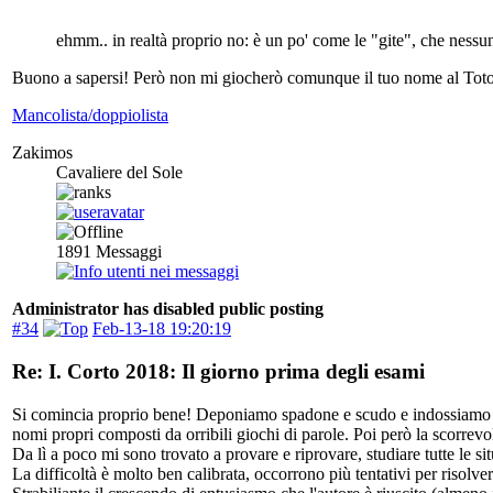
ehmm.. in realtà proprio no: è un po' come le "gite", che nessu
Buono a sapersi! Però non mi giocherò comunque il tuo nome al To
Mancolista/doppiolista
Zakimos
Cavaliere del Sole
1891
Messaggi
Administrator has disabled public posting
#34
Feb-13-18 19:20:19
Re: I. Corto 2018: Il giorno prima degli esami
Si comincia proprio bene! Deponiamo spadone e scudo e indossiamo le 
nomi propri composti da orribili giochi di parole. Poi però la scorrevole
Da lì a poco mi sono trovato a provare e riprovare, studiare tutte le situ
La difficoltà è molto ben calibrata, occorrono più tentativi per risolve