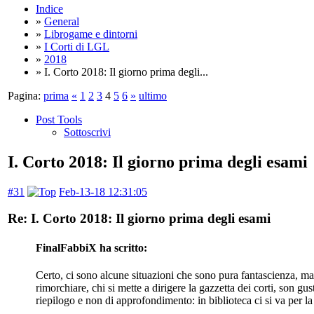
Indice
»
General
»
Librogame e dintorni
»
I Corti di LGL
»
2018
» I. Corto 2018: Il giorno prima degli...
Pagina:
prima
«
1
2
3
4
5
6
»
ultimo
Post Tools
Sottoscrivi
I. Corto 2018: Il giorno prima degli esami
#31
Feb-13-18 12:31:05
Re: I. Corto 2018: Il giorno prima degli esami
FinalFabbiX ha scritto:
Certo, ci sono alcune situazioni che sono pura fantascienza, ma
rimorchiare, chi si mette a dirigere la gazzetta dei corti, son gu
riepilogo e non di approfondimento: in biblioteca ci si va per 