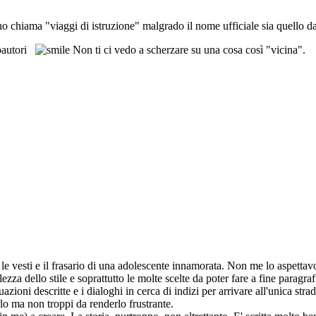
no chiama "viaggi di istruzione" malgrado il nome ufficiale sia quello da
toautori
Non ti ci vedo a scherzare su una cosa così "vicina".
vesti e il frasario di una adolescente innamorata. Non me lo aspettavo 
zza dello stile e soprattutto le molte scelte da poter fare a fine paragraf
azioni descritte e i dialoghi in cerca di indizi per arrivare all'unica strad
rlo ma non troppi da renderlo frustrante.