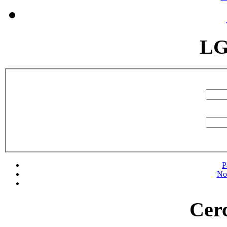
LG
P
No
Cerc