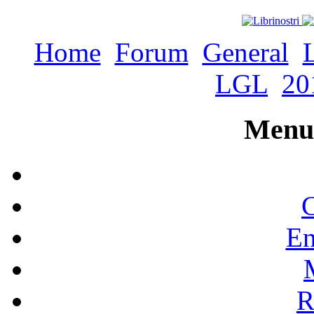
Home
Forum
General
LGL
20
Menu 
C
En
R