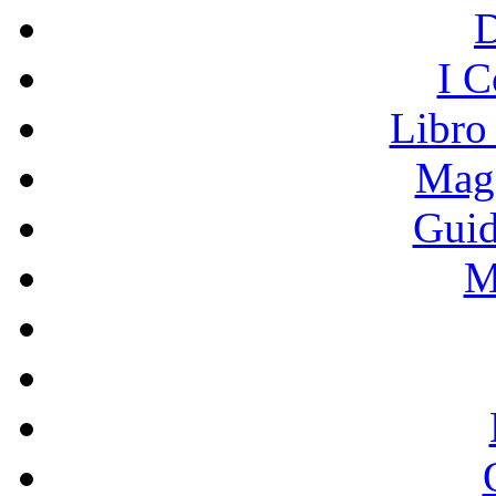
I C
Libro
Mage
Guid
M