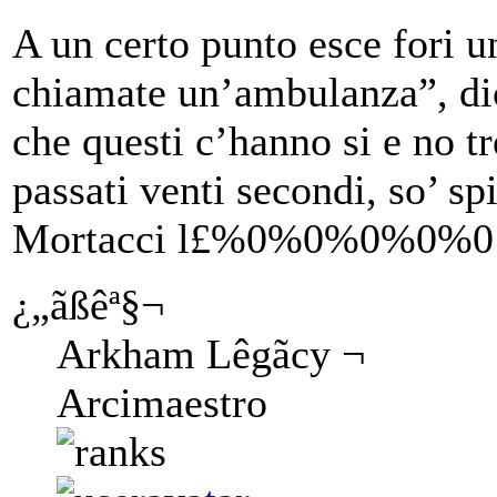
A un certo punto esce fori u
chiamate un’ambulanza”, di
che questi c’hanno si e no t
passati venti secondi, so’ sp
Mortacci l£%0%0%0%0%0
¿„ãßêª§¬
Arkham Lêgãcy ¬
Arcimaestro