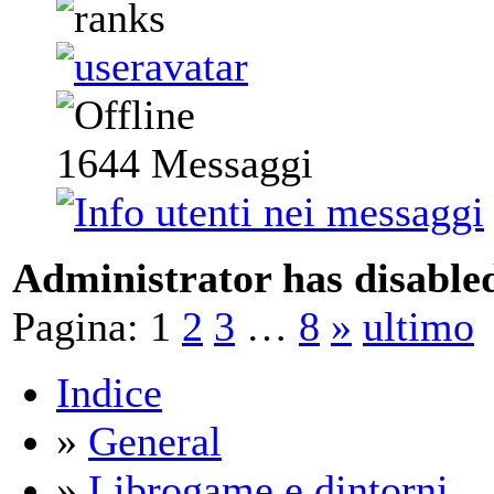
1644
Messaggi
Administrator has disabled
Pagina:
1
2
3
…
8
»
ultimo
Indice
»
General
»
Librogame e dintorni