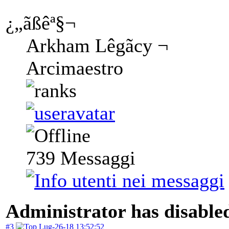
¿„ãßêª§¬
Arkham Lêgãcy ¬
Arcimaestro
739
Messaggi
Administrator has disabled
#3
Lug-26-18 13:52:52