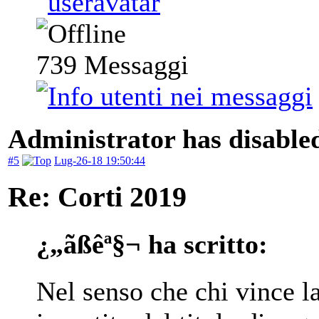
739
Messaggi
Administrator has disabled
#5
Lug-26-18 19:50:44
Re: Corti 2019
¿„ãßêª§¬ ha scritto:
Nel senso che chi vince l