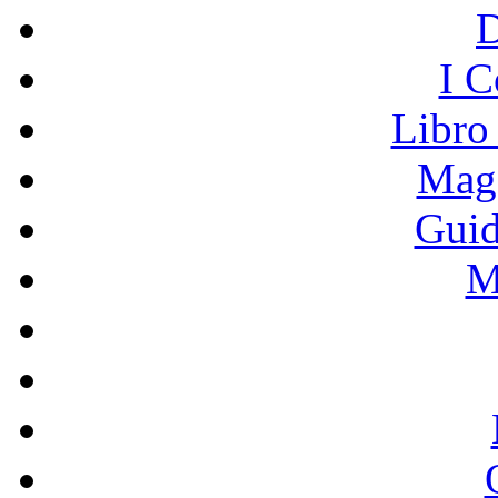
I C
Libro
Mage
Guid
M