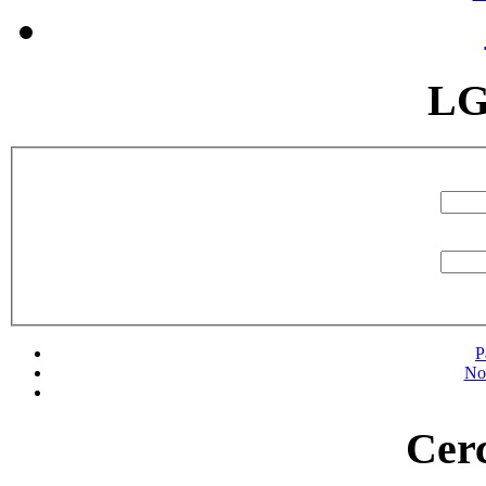
LG
P
No
Cerc