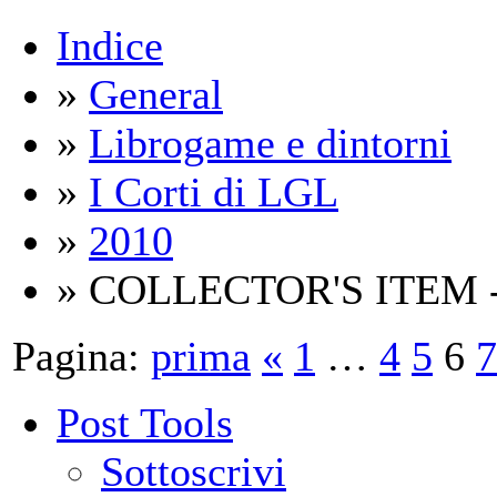
Indice
»
General
»
Librogame e dintorni
»
I Corti di LGL
»
2010
» COLLECTOR'S ITEM -
Pagina:
prima
«
1
…
4
5
6
7
Post Tools
Sottoscrivi