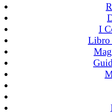
R
I C
Libro
Mage
Guid
M