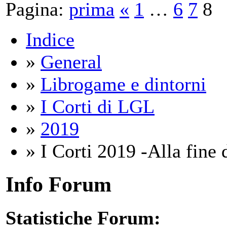
Pagina:
prima
«
1
…
6
7
8
Indice
»
General
»
Librogame e dintorni
»
I Corti di LGL
»
2019
» I Corti 2019 -Alla fine d
Info Forum
Statistiche Forum: