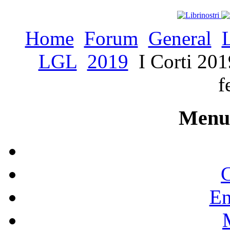
Home
Forum
General
LGL
2019
I Corti 2019
f
Menu 
C
En