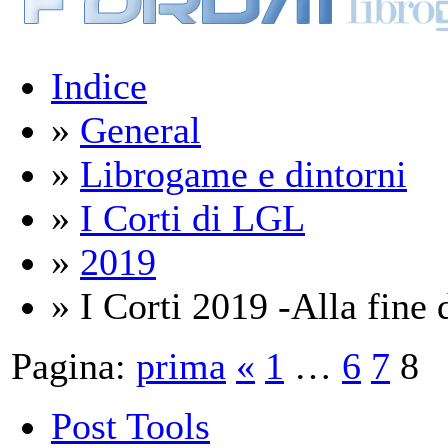
Indice
»
General
»
Librogame e dintorni
»
I Corti di LGL
»
2019
» I Corti 2019 -Alla fine d
Pagina:
prima
«
1
…
6
7
8
Post Tools