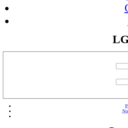
LG
P
No