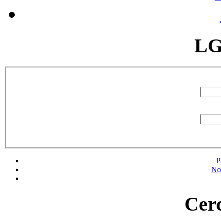
LG
P
No
Cerc