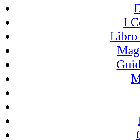
I C
Libro
Mage
Guid
M