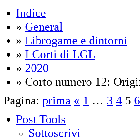
Indice
»
General
»
Librogame e dintorni
»
I Corti di LGL
»
2020
» Corto numero 12: Origin
Pagina:
prima
«
1
…
3
4
5
6
Post Tools
Sottoscrivi