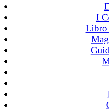
I C
Libro
Mage
Guid
M