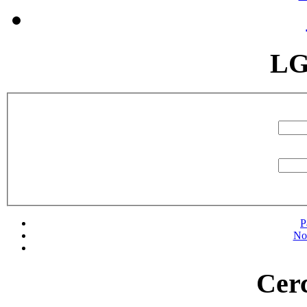
LG
P
No
Cerc