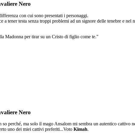
valiere Nero
differenza con cui sono presentati i personaggi.
sce a tener testa senza troppi problemi ad un signore delle tenebre e nel
a Madonna per tirar su un Cristo di figlio come te."
valiere Nero
n so perché, ma solo il mago Ansalom mi sembra un autentico cattivo nel
to uno dei miei cattivi preferiti...Voto
Kimah
.