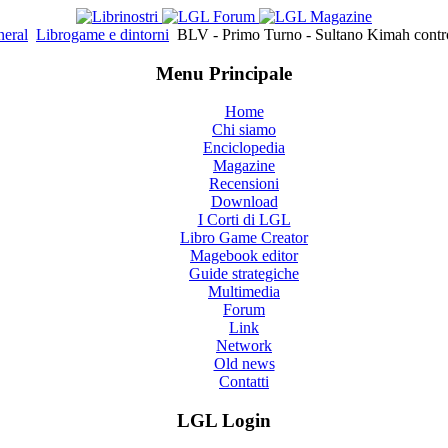
eral
Librogame e dintorni
BLV - Primo Turno - Sultano Kimah contro
Menu Principale
Home
Chi siamo
Enciclopedia
Magazine
Recensioni
Download
I Corti di LGL
Libro Game Creator
Magebook editor
Guide strategiche
Multimedia
Forum
Link
Network
Old news
Contatti
LGL Login