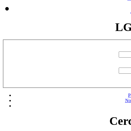
LG
P
No
Cerc