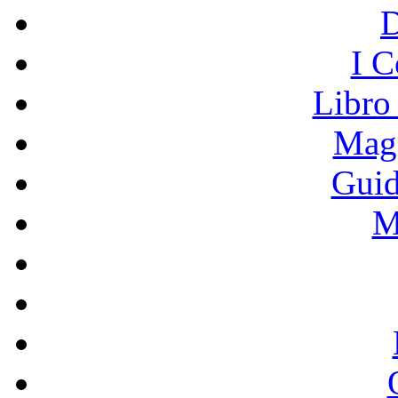
I C
Libro
Mage
Guid
M