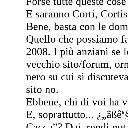
Forse tutte queste cos
E saranno Corti, Corti
Bene, basta con le dom
Quello che possiamo far
2008. I più anziani se 
vecchio sito/forum, orm
nero su cui si discuteva 
sito no.
Ebbene, chi di voi ha v
E, soprattutto... ¿„ãßêª
Cacca”? Dai, rendi nota 