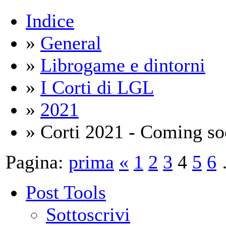
Indice
»
General
»
Librogame e dintorni
»
I Corti di LGL
»
2021
» Corti 2021 - Coming s
Pagina:
prima
«
1
2
3
4
5
6
Post Tools
Sottoscrivi