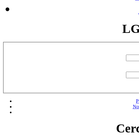
LG
P
No
Cerc