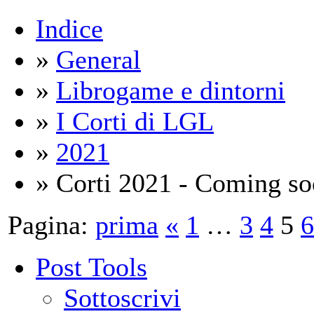
Indice
»
General
»
Librogame e dintorni
»
I Corti di LGL
»
2021
» Corti 2021 - Coming s
Pagina:
prima
«
1
…
3
4
5
6
Post Tools
Sottoscrivi