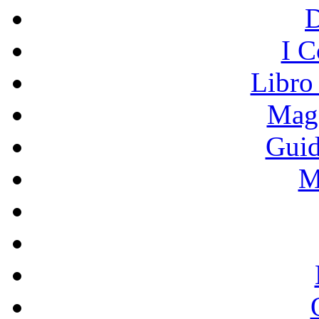
I C
Libro
Mage
Guid
M