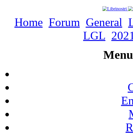
Home
Forum
General
LGL
202
Menu 
C
En
R