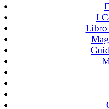
I C
Libro
Mage
Guid
M