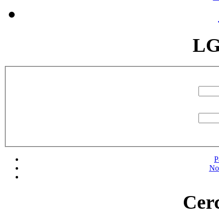
LG
P
No
Cerc