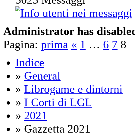
Administrator has disabled
Pagina:
prima
«
1
…
6
7
8
Indice
»
General
»
Librogame e dintorni
»
I Corti di LGL
»
2021
» Gazzetta 2021