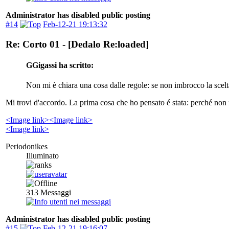
Administrator has disabled public posting
#14
Feb-12-21 19:13:32
Re: Corto 01 - [Dedalo Re:loaded]
GGigassi ha scritto:
Non mi è chiara una cosa dalle regole: se non imbrocco la scelt
Mi trovi d'accordo. La prima cosa che ho pensato é stata: perché non mett
<Image link>
<Image link>
<Image link>
Periodonikes
Illuminato
313
Messaggi
Administrator has disabled public posting
#15
Feb-12-21 19:16:07