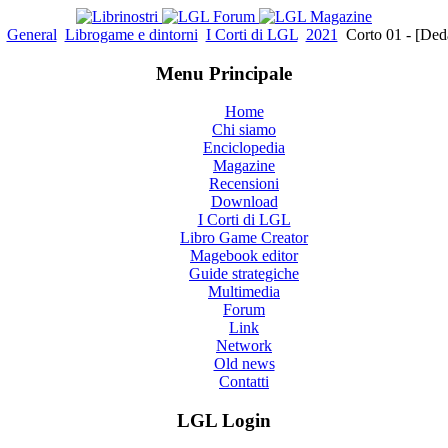
General
Librogame e dintorni
I Corti di LGL
2021
Corto 01 - [Ded
Menu Principale
Home
Chi siamo
Enciclopedia
Magazine
Recensioni
Download
I Corti di LGL
Libro Game Creator
Magebook editor
Guide strategiche
Multimedia
Forum
Link
Network
Old news
Contatti
LGL Login