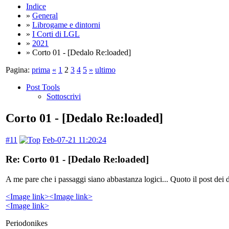
Indice
»
General
»
Librogame e dintorni
»
I Corti di LGL
»
2021
» Corto 01 - [Dedalo Re:loaded]
Pagina:
prima
«
1
2
3
4
5
»
ultimo
Post Tools
Sottoscrivi
Corto 01 - [Dedalo Re:loaded]
#11
Feb-07-21 11:20:24
Re: Corto 01 - [Dedalo Re:loaded]
A me pare che i passaggi siano abbastanza logici... Quoto il post dei 
<Image link>
<Image link>
<Image link>
Periodonikes