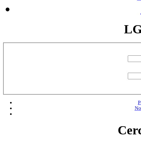
LG
P
No
Cerc