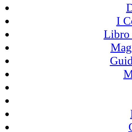
I C
Libro
Mage
Guid
M