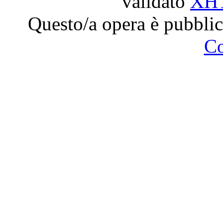
validato
XH
Questo/a opera è pubblic
C