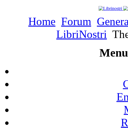
Home
Forum
Genera
LibriNostri
The
Menu 
C
En
R