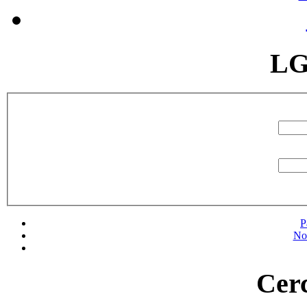
LG
P
No
Cerc