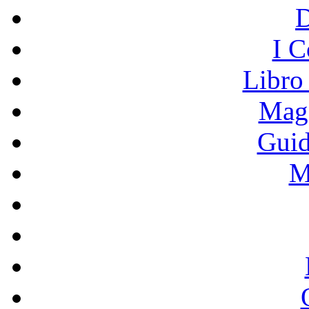
I C
Libro
Mage
Guid
M