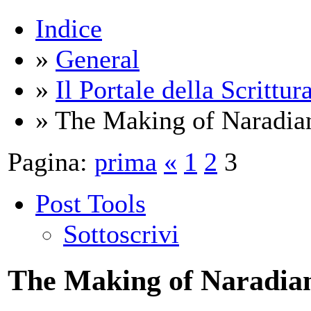
Indice
»
General
»
Il Portale della Scrittur
» The Making of Naradia
Pagina:
prima
«
1
2
3
Post Tools
Sottoscrivi
The Making of Naradia