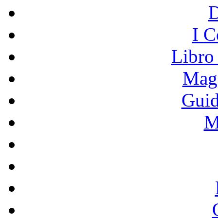
I C
Libro
Mage
Guid
M