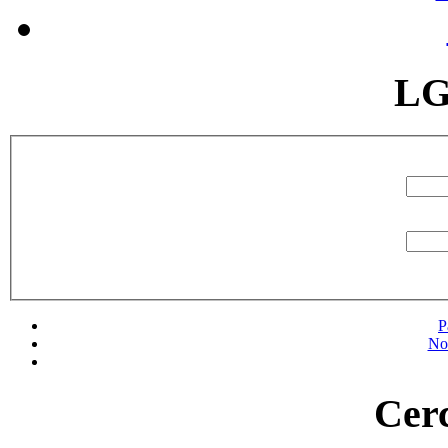
LG
P
No
Cerc