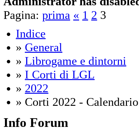
Administrator has disabled
Pagina:
prima
«
1
2
3
Indice
»
General
»
Librogame e dintorni
»
I Corti di LGL
»
2022
» Corti 2022 - Calendario
Info Forum