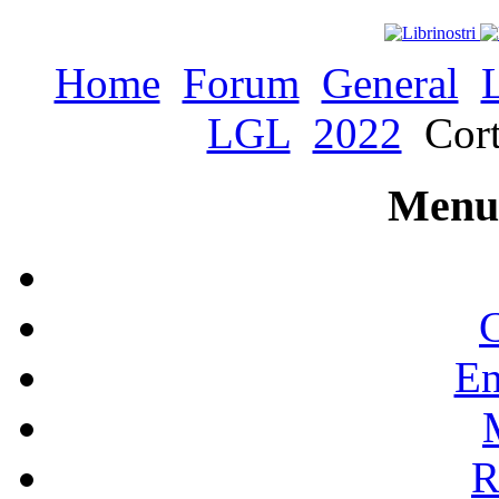
Home
Forum
General
LGL
2022
Cort
Menu 
C
En
R