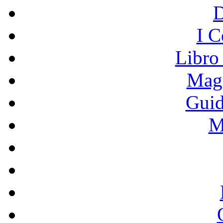
I C
Libro
Mage
Guid
M