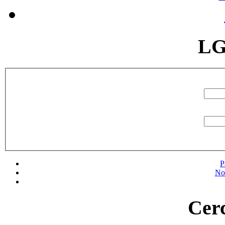
LG
P
No
Cerc