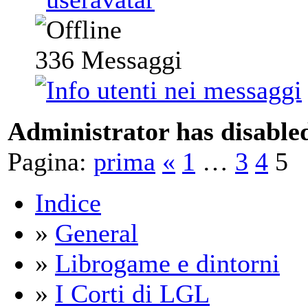
336
Messaggi
Administrator has disabled
Pagina:
prima
«
1
…
3
4
5
Indice
»
General
»
Librogame e dintorni
»
I Corti di LGL