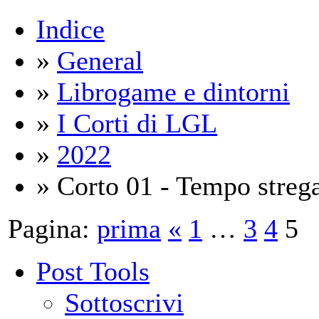
Indice
»
General
»
Librogame e dintorni
»
I Corti di LGL
»
2022
» Corto 01 - Tempo streg
Pagina:
prima
«
1
…
3
4
5
Post Tools
Sottoscrivi