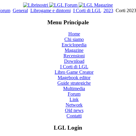
orum
General
Librogame e dintorni
I Corti di LGL
2023
Corti 2023
Menu Principale
Home
Chi siamo
Enciclopedia
Magazine
Recensioni
Download
I Corti di LGL
Libro Game Creator
Magebook editor
Guide strategiche
Multimedia
Forum
Link
Network
Old news
Contatti
LGL Login