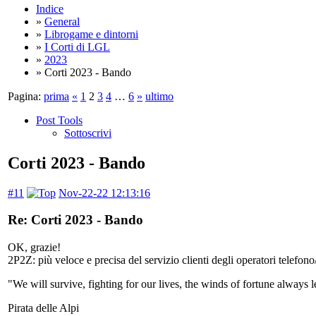
Indice
»
General
»
Librogame e dintorni
»
I Corti di LGL
»
2023
» Corti 2023 - Bando
Pagina:
prima
«
1
2
3
4
…
6
»
ultimo
Post Tools
Sottoscrivi
Corti 2023 - Bando
#11
Nov-22-22 12:13:16
Re: Corti 2023 - Bando
OK, grazie!
2P2Z: più veloce e precisa del servizio clienti degli operatori telefo
"We will survive, fighting for our lives, the winds of fortune always l
Pirata delle Alpi