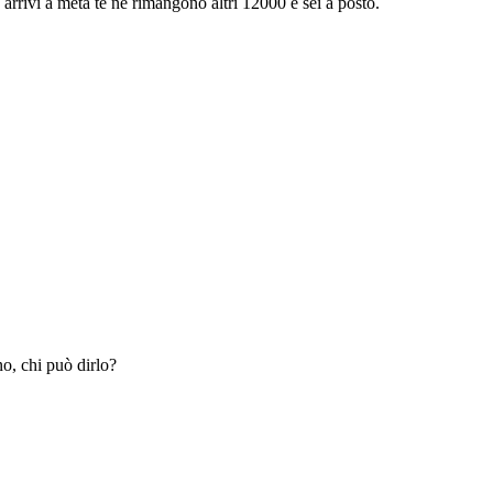
 arrivi a metà te ne rimangono altri 12000 e sei a posto.
o, chi può dirlo?