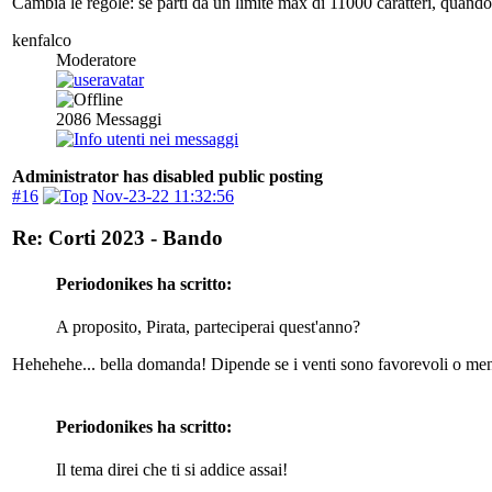
Cambia le regole: se parti da un limite max di 11000 caratteri, quando
kenfalco
Moderatore
2086
Messaggi
Administrator has disabled public posting
#16
Nov-23-22 11:32:56
Re: Corti 2023 - Bando
Periodonikes ha scritto:
A proposito, Pirata, parteciperai quest'anno?
Hehehehe... bella domanda! Dipende se i venti sono favorevoli o men
Periodonikes ha scritto:
Il tema direi che ti si addice assai!