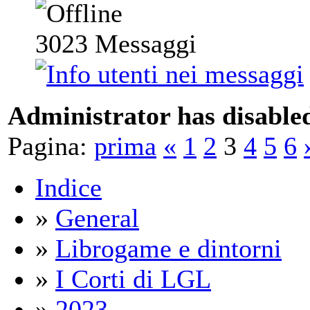
3023
Messaggi
Administrator has disabled
Pagina:
prima
«
1
2
3
4
5
6
Indice
»
General
»
Librogame e dintorni
»
I Corti di LGL
»
2023