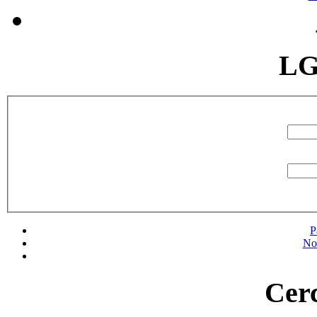
LG
P
No
Cerc