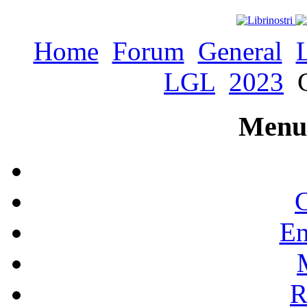
Home
Forum
General
LGL
2023
C
Menu 
C
En
R