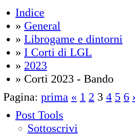
Indice
»
General
»
Librogame e dintorni
»
I Corti di LGL
»
2023
» Corti 2023 - Bando
Pagina:
prima
«
1
2
3
4
5
6
Post Tools
Sottoscrivi