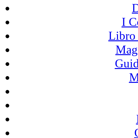
I C
Libro
Mage
Guid
M