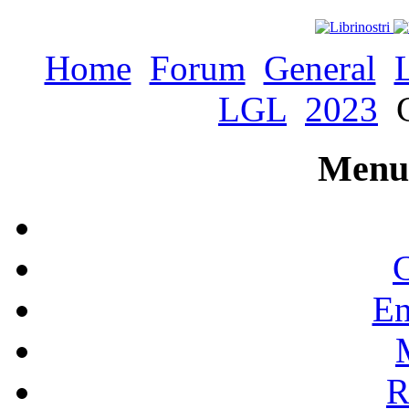
Home
Forum
General
LGL
2023
C
Menu 
C
En
R