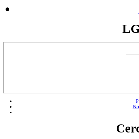
LG
P
No
Cerc