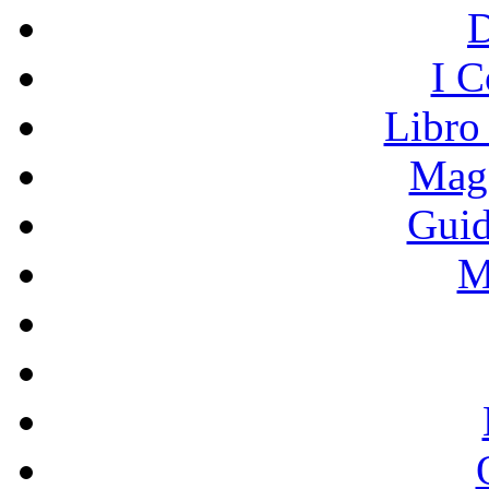
I C
Libro
Mage
Guid
M