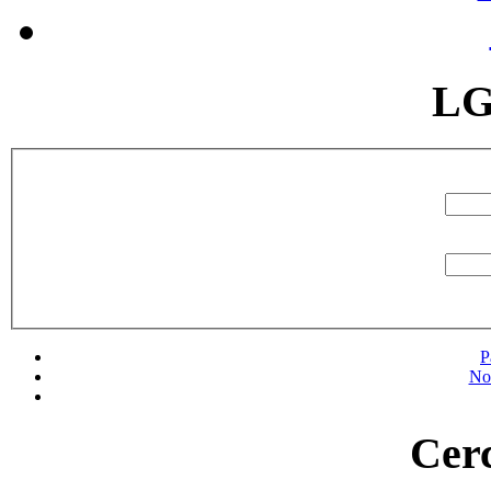
LG
P
No
Cerc