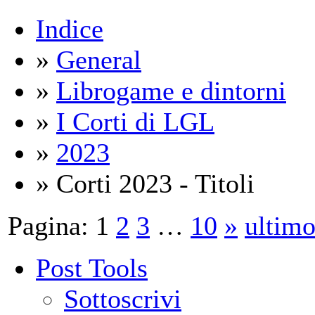
Indice
»
General
»
Librogame e dintorni
»
I Corti di LGL
»
2023
» Corti 2023 - Titoli
Pagina:
1
2
3
…
10
»
ultim
Post Tools
Sottoscrivi