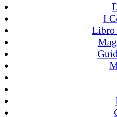
I C
Libro
Mage
Guid
M