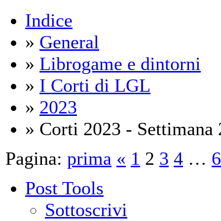
Indice
»
General
»
Librogame e dintorni
»
I Corti di LGL
»
2023
» Corti 2023 - Settimana 
Pagina:
prima
«
1
2
3
4
…
6
Post Tools
Sottoscrivi