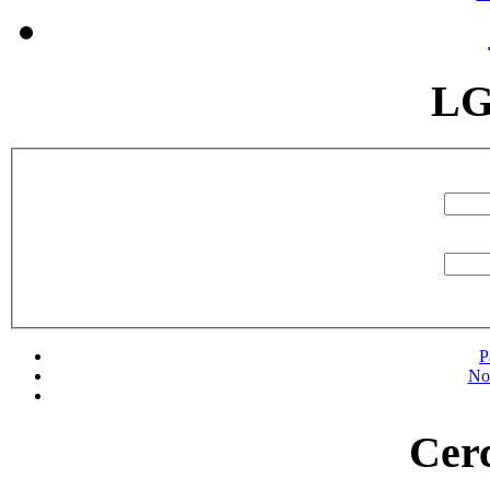
LG
P
No
Cerc