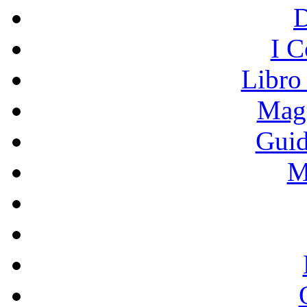
I C
Libro
Mage
Guid
M