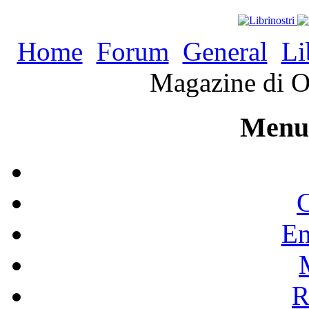
Home
Forum
General
Li
Magazine di O
Menu 
C
En
R