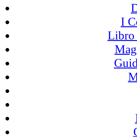
I C
Libro
Mage
Guid
M