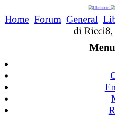
Home
Forum
General
Li
di Ricci8,
Menu 
C
En
R