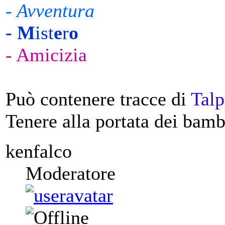
- Avventura
- M
ist
e
r
o
-
Amicizia
Può contenere tracce di
Talp
Tenere alla portata dei bamb
kenfalco
Moderatore