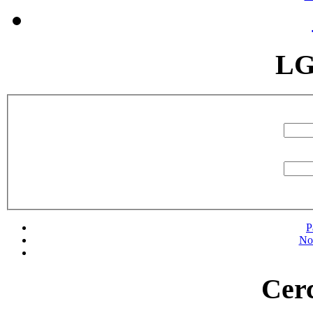
LG
P
No
Cerc