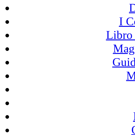
I C
Libro
Mage
Guid
M