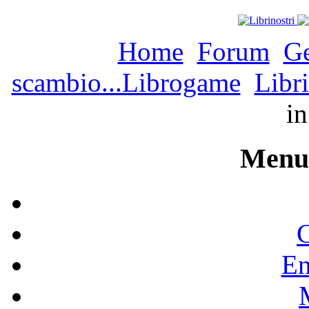
Home
Forum
Ge
scambio...Librogame
Libri
i
Menu 
C
En