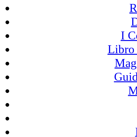
R
I C
Libro
Mage
Guid
M