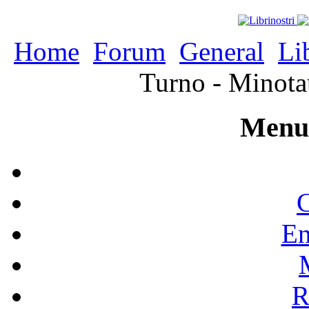
Home
Forum
General
Li
Turno - Minota
Menu 
C
En
R