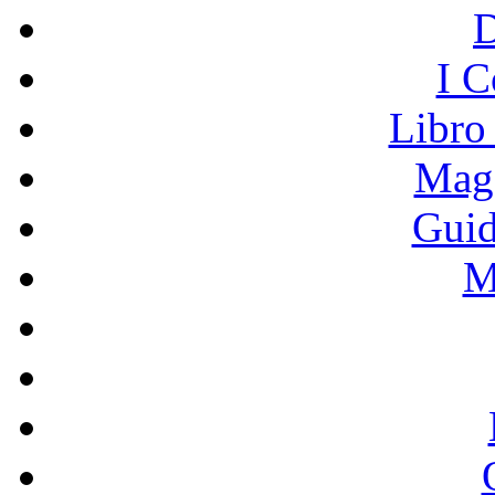
I C
Libro
Mage
Guid
M