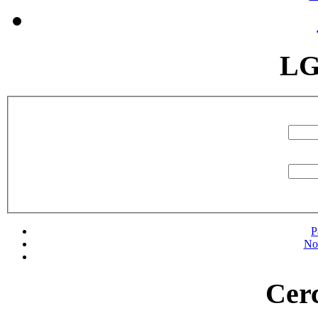
LG
P
No
Cerc