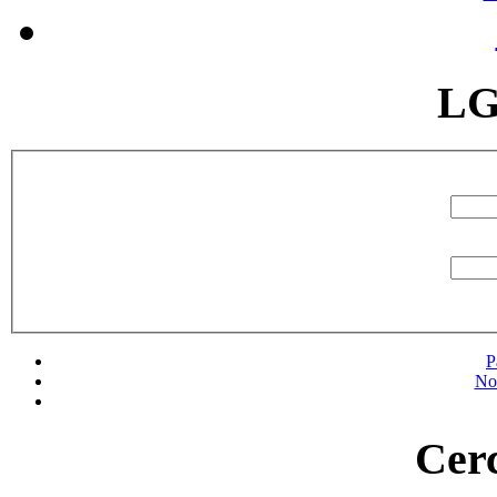
LG
P
No
Cerc