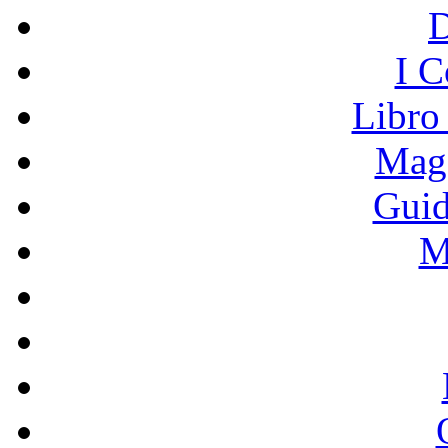
I C
Libro
Mage
Guid
M