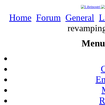
Home
Forum
General
L
revamping
Menu 
C
En
R