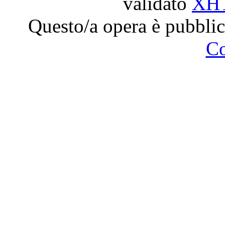
validato
XH
Questo/a opera è pubblic
C