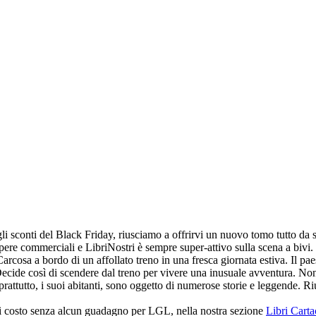
gli sconti del Black Friday, riusciamo a offrirvi un nuovo tomo tutto da
ere commerciali e LibriNostri è sempre super-attivo sulla scena a bivi. D
Carcosa a bordo di un affollato treno in una fresca giornata estiva. Il paes
 Decide così di scendere dal treno per vivere una inusuale avventura. No
prattutto, i suoi abitanti, sono oggetto di numerose storie e leggende. R
 di costo senza alcun guadagno per LGL, nella nostra sezione
Libri Cart