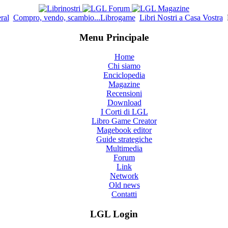
ral
Compro, vendo, scambio...Librogame
Libri Nostri a Casa Vostra
Menu Principale
Home
Chi siamo
Enciclopedia
Magazine
Recensioni
Download
I Corti di LGL
Libro Game Creator
Magebook editor
Guide strategiche
Multimedia
Forum
Link
Network
Old news
Contatti
LGL Login