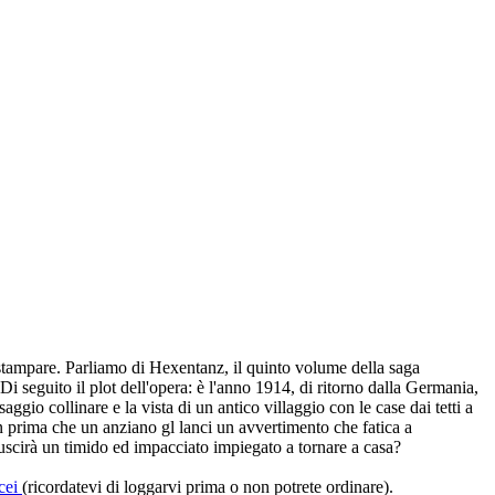
 stampare. Parliamo di Hexentanz, il quinto volume della saga
i seguito il plot dell'opera: è l'anno 1914, di ritorno dalla Germania,
aggio collinare e la vista di un antico villaggio con le case dai tetti a
n prima che un anziano gl lanci un avvertimento che fatica a
iuscirà un timido ed impacciato impiegato a tornare a casa?
acei
(ricordatevi di loggarvi prima o non potrete ordinare).