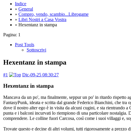
Indice
»
General
»
Compro, vendo, scambio...Librogame
»
Libri Nostri a Casa Vostra
» Hexentanz in stampa
Pagina:
1
Post Tools
Sottoscrivi
Hexentanz in stampa
#1
Dic-09-25 08:30:27
Hexentanz in stampa
Mancava da un po', ma finalmente, seppur un po' in ritardo rispetto a
FantasyPunk, ideata e scritta dal grande Federico Bianchini, che tra op
dove il nostro alter ego è in visita da alcuni cugini, e sta rientrando a 
punta e i balconi incurvati lo riempiono di una particolare nostalgia.
comprendere. Le colline fuori Carcosa, così come i suoi villaggi e, so
Trovate questo e decine di altri volumi, tutti rigorosamente a prezzo