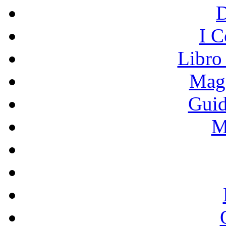
I C
Libro
Mage
Guid
M