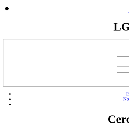
LG
P
No
Cerc