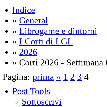
Indice
»
General
»
Librogame e dintorni
»
I Corti di LGL
»
2026
» Corti 2026 - Settimana 
Pagina:
prima
«
1
2
3
4
Post Tools
Sottoscrivi