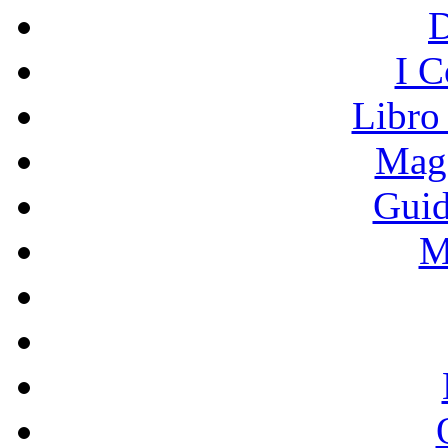
I C
Libro
Mage
Guid
M