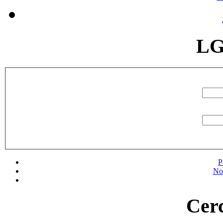
LG
P
No
Cerc