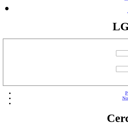
LG
P
No
Cerc