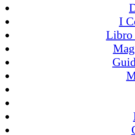
I C
Libro
Mage
Guid
M