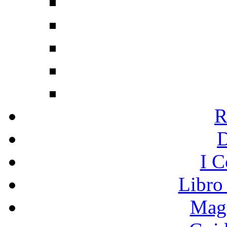
R
I C
Libro
Mage