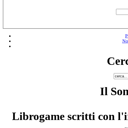
P
No
Cerc
Il So
Librogame scritti con l'i