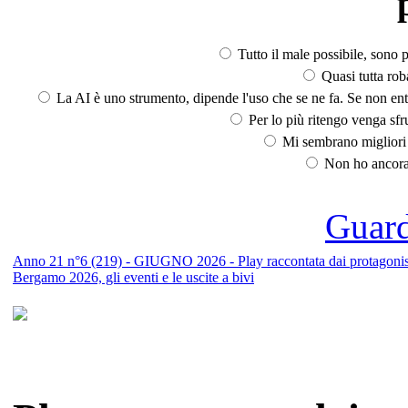
Tutto il male possibile, sono p
Quasi tutta rob
La AI è uno strumento, dipende l'uso che se ne fa. Se non ent
Per lo più ritengo venga sfru
Mi sembrano migliori d
Non ho ancora 
Guarda
Anno 21 n°6 (219) - GIUGNO 2026 - Play raccontata dai protagonisti
Bergamo 2026, gli eventi e le uscite a bivi