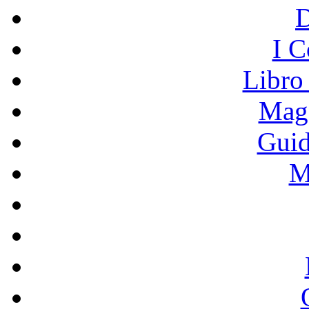
I C
Libro
Mage
Guid
M