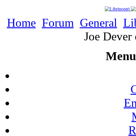
Home
Forum
General
Li
Joe Dever 
Menu 
C
En
R