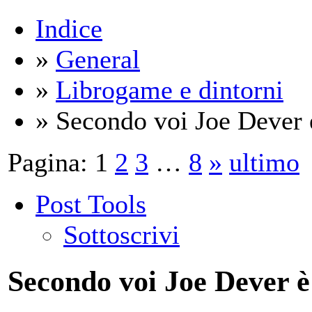
Indice
»
General
»
Librogame e dintorni
» Secondo voi Joe Dever 
Pagina:
1
2
3
…
8
»
ultimo
Post Tools
Sottoscrivi
Secondo voi Joe Dever è