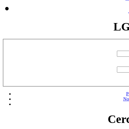
LG
P
No
Cerc