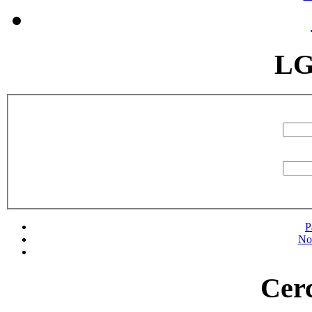
LG
P
No
Cerc