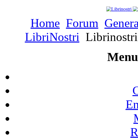
Home
Forum
Genera
LibriNostri
Librinostri
Menu 
C
En
R