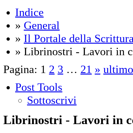
Indice
»
General
»
Il Portale della Scrittur
» Librinostri - Lavori in c
Pagina:
1
2
3
…
21
»
ultim
Post Tools
Sottoscrivi
Librinostri - Lavori in c