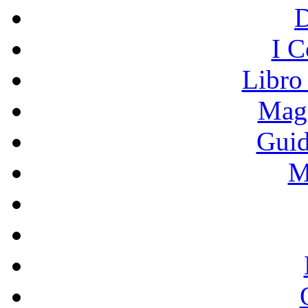
I C
Libro
Mage
Guid
M