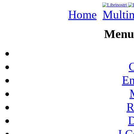
Home
Multi
Menu 
C
En
R
I C