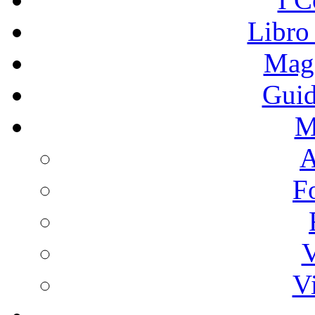
Libro
Mage
Guid
M
A
F
V
V