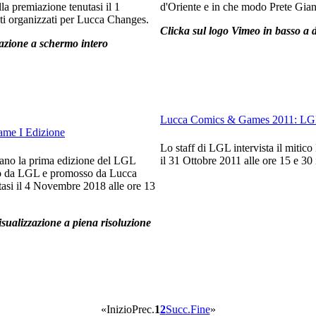
 premiazione tenutasi il 1
d'Oriente e in che modo Prete Giann
nti organizzati per Lucca Changes.
Clicka sul logo Vimeo in basso a d
zzazione a schermo intero
Lucca Comics & Games 2011: LGL 
me I Edizione
Lo staff di LGL intervista il miti
ano la prima edizione del LGL
il 31 Ottobre 2011 alle ore 15 e 30 
zato da LGL e promosso da Lucca
si il 4 Novembre 2018 alle ore 13
isualizzazione a piena risoluzione
«
Inizio
Prec.
1
2
Succ.
Fine
»