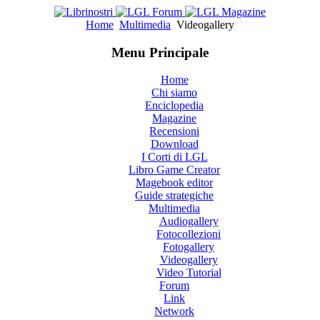
Home
Multimedia
Videogallery
Menu Principale
Home
Chi siamo
Enciclopedia
Magazine
Recensioni
Download
I Corti di LGL
Libro Game Creator
Magebook editor
Guide strategiche
Multimedia
Audiogallery
Fotocollezioni
Fotogallery
Videogallery
Video Tutorial
Forum
Link
Network